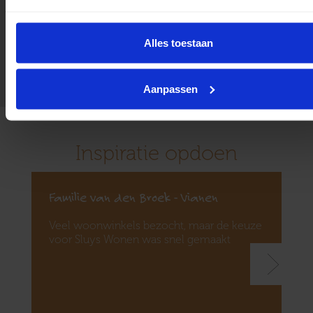
Advies op maat
Vakkundige stoffering
Alles toestaan
Sinds 1934
Aanpassen
Inspiratie opdoen
Familie van den Broek - Vianen
Veel woonwinkels bezocht, maar de keuze
voor Sluys Wonen was snel gemaakt