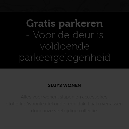
Gratis parkeren
- Voor de deur is
voldoende
parkeergelegenheid
SLUYS WONEN
Alles voor wonen, slapen en accessoires,
stoffering/woontextiel
onder een dak. Laat u verrassen
door
onze veelzijdige collectie.