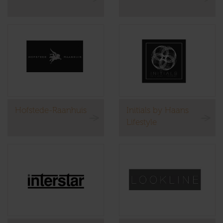
Hofstede-Raanhuis
Initials by Haans
Lifestyle