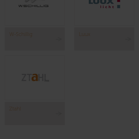
W-Schillig
Luux
Ztahl