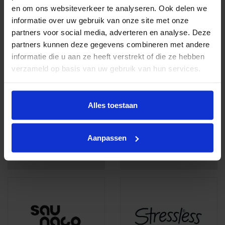
en om ons websiteverkeer te analyseren. Ook delen we
informatie over uw gebruik van onze site met onze
Novastyl
Passe Partout
partners voor social media, adverteren en analyse. Deze
partners kunnen deze gegevens combineren met andere
informatie die u aan ze heeft verstrekt of die ze hebben
verzameld op basis van uw gebruik van hun services.
Alles toestaan
Aanpassen
Probilex
ROM