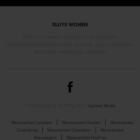
SLUYS WONEN
Alles voor wonen, slapen en accessoires,
stoffering/woontextiel
onder een dak. Laat u verrassen
door
onze veelzijdige collectie.
Onderhoud & hosting door
Upraise Media
Woonwinkel Leerdam
Woonwinkel Houten
Woonwinkel
Culemborg
Woonwinkel IJsselstein
Woonwinkel
Nieuwegein
Woonwinkel Hoef en