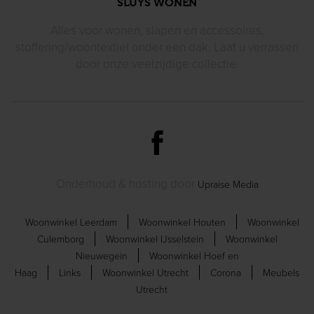
SLUYS WONEN
Alles voor wonen, slapen en accessoires,
stoffering/woontextiel
onder een dak. Laat u verrassen
door
onze veelzijdige collectie.
Onderhoud & hosting door
Upraise Media
Woonwinkel Leerdam
Woonwinkel Houten
Woonwinkel
Culemborg
Woonwinkel IJsselstein
Woonwinkel
Nieuwegein
Woonwinkel Hoef en
Haag
Links
Woonwinkel Utrecht
Corona
Meubels
Utrecht