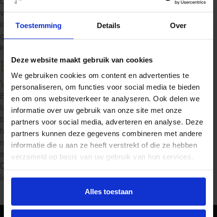
Daarom betaald u pas na levering! Daarbij willen we graag
voor iedereen de mogelijkheid bieden om bij ons een
interieur samen te stellen. Bent u slecht ter been of heeft u
Toestemming
Details
Over
geen eigen vervoer? Wij halen u graag gratis op om een
kijkje te nemen in onze meubels in nabij Utrecht!
Deze website maakt gebruik van cookies
Bekijk onze meubels voor uw
We gebruiken cookies om content en advertenties te
woning in Utrecht!
personaliseren, om functies voor social media te bieden
Benieuwd wat wij voor u kunnen beteken? Kom gerust eens
en om ons websiteverkeer te analyseren. Ook delen we
langs in onze
woonwinkel nabij Utrecht
om de meubels te
informatie over uw gebruik van onze site met onze
bewonderen. Ook voor vragen of advies bent u bij ons aan
partners voor social media, adverteren en analyse. Deze
het juiste adres! We geven u graag met informatie. U kunt
partners kunnen deze gegevens combineren met andere
natuurlijk ook altijd een afspraak maken, zodat we samen
informatie die u aan ze heeft verstrekt of die ze hebben
met u eens rustig kunnen kijken naar een passend interieur.
verzameld op basis van uw gebruik van hun services.
De koffie? Die verzorgen wij! Maak een afspraak of kom
langs en bekijk onze meubels voor uw woning in Utrecht!
Alles toestaan