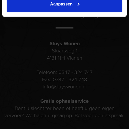
Aanpassen
Onze vestiging
Sluys Wonen
Stuartweg 1
4131 NH
Vianen
Telefoon:
0347 - 324 747
Fax:
0347 - 324 748
info@sluyswonen.nl
Gratis ophaalservice
Bent u slecht ter been of heeft u geen eigen
vervoer? We halen u graag op. Bel voor een afspraak.