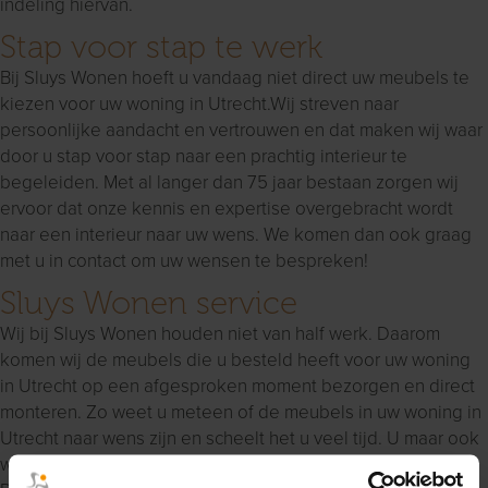
indeling hiervan.
Stap voor stap te werk
Bij Sluys Wonen hoeft u vandaag niet direct uw meubels te
kiezen voor uw woning in Utrecht.Wij streven naar
persoonlijke aandacht en vertrouwen en dat maken wij waar
door u stap voor stap naar een prachtig interieur te
begeleiden. Met al langer dan 75 jaar bestaan zorgen wij
ervoor dat onze kennis en expertise overgebracht wordt
naar een interieur naar uw wens. We komen dan ook graag
met u in contact om uw wensen te bespreken!
Sluys Wonen service
Wij bij Sluys Wonen houden niet van half werk. Daarom
komen wij de meubels die u besteld heeft voor uw woning
in Utrecht op een afgesproken moment bezorgen en direct
monteren. Zo weet u meteen of de meubels in uw woning in
Utrecht naar wens zijn en scheelt het u veel tijd. U maar ook
wij vinden het belangrijk dat de meubels naar wens zijn.