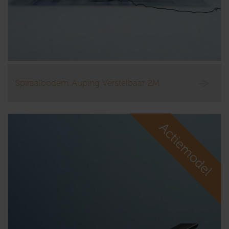
Spiraalbodem Auping Verstelbaar 2M