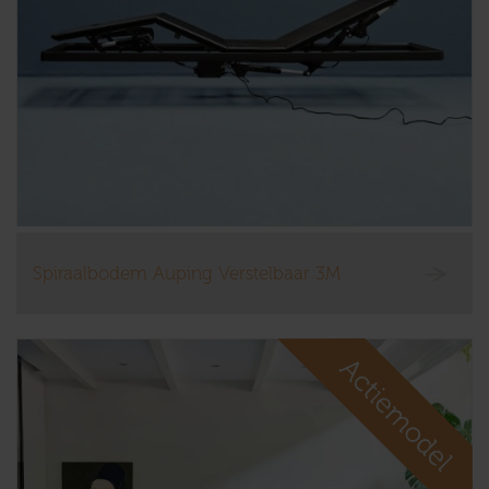
Spiraalbodem Auping Verstelbaar 3M