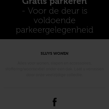
Gratis parkeren
- Voor de deur is
voldoende
parkeergelegenheid
SLUYS WONEN
Alles voor wonen, slapen en accessoires,
stoffering/woontextiel
onder een dak. Laat u verrassen
door
onze veelzijdige collectie.