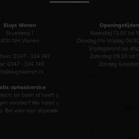
Sluys Wonen
Openingstijden
Stuartweg 1
Maandag 13.00 tot 1
4131 NH
Vianen
Dinsdag t/m Vrijdag 09.30
Vrijdagavond op afs
efoon:
0347 - 324 747
Zaterdag 09.30 tot 1
ax:
0347 - 324 748
Zondag Geslote
nfo@sluyswonen.nl
atis ophaalservice
lecht ter been of heeft u
gen vervoer? We halen u
p. Bel voor een afspraak.