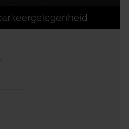
parkeergelegenheid
el