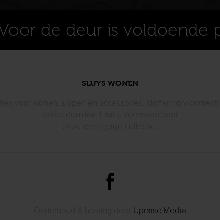
Voor de deur is voldoende 
SLUYS WONEN
lles voor wonen, slapen en accessoires, stoffering/woontexti
onder een dak. Laat u verrassen door
onze veelzijdige collectie.
Onderhoud & hosting door
Upraise Media