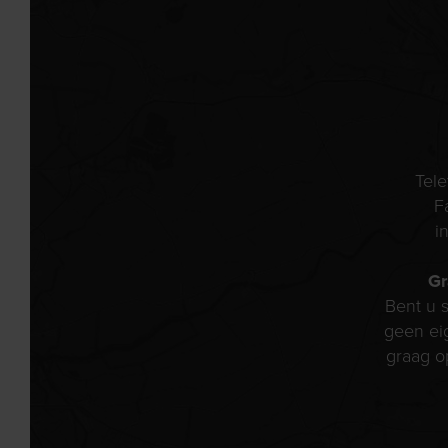
Tel
F
i
Gr
Bent u s
geen ei
graag o