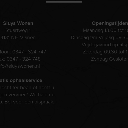
Sluys Wonen
Openingstijden
Stuartweg 1
Maandag 13.00 tot 1
4131 NH
Vianen
Dinsdag t/m Vrijdag 09.30
Vrijdagavond op afs
efoon:
0347 - 324 747
Zaterdag 09.30 tot 1
ax:
0347 - 324 748
Zondag Geslote
nfo@sluyswonen.nl
atis ophaalservice
lecht ter been of heeft u
gen vervoer? We halen u
p. Bel voor een afspraak.