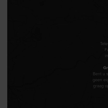
Tel
F
i
Gr
Bent u s
geen ei
graag o