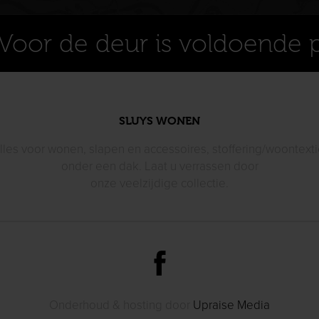
Voor de deur is voldoende 
SLUYS WONEN
lles voor wonen, slapen en accessoires, stoffering/woontexti
onder een dak. Laat u verrassen door
onze veelzijdige collectie.
Onderhoud & hosting door
Upraise Media