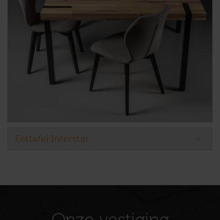
Eettafel Interstar
Onze vestiging