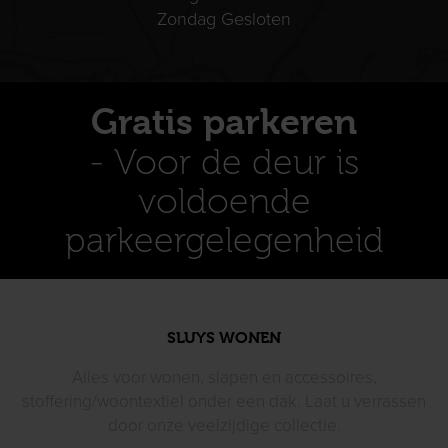
Zondag Gesloten
Gratis parkeren
- Voor de deur is
voldoende
parkeergelegenheid
SLUYS WONEN
Alles voor wonen, slapen en accessoires,
stoffering/woontextiel
onder een dak. Laat u verrassen
door
onze veelzijdige collectie.