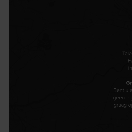
Tel
F
i
Gr
Bent u s
geen ei
graag o