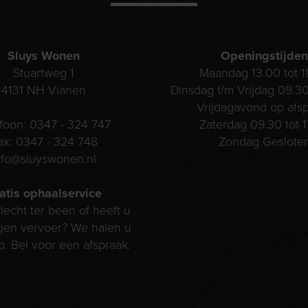
Sluys Wonen
Openingstijden
Stuartweg 1
Maandag 13.00 tot 1
4131 NH
Vianen
Dinsdag t/m Vrijdag 09.30
Vrijdagavond op afs
efoon:
0347 - 324 747
Zaterdag 09.30 tot 1
ax:
0347 - 324 748
Zondag Geslote
nfo@sluyswonen.nl
atis ophaalservice
lecht ter been of heeft u
gen vervoer? We halen u
p. Bel voor een afspraak.