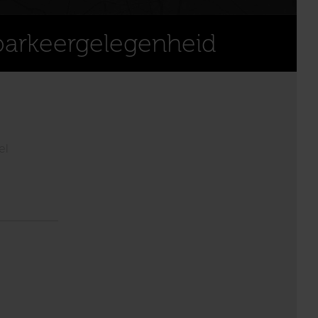
parkeergelegenheid
el