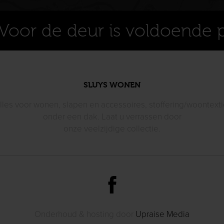
Voor de deur is voldoende 
SLUYS WONEN
lles voor wonen, slapen en accessoires, stoffering/woontexti
onder een dak. Laat u verrassen door
onze veelzijdige collectie.
Onderhoud & hosting door
Upraise Media