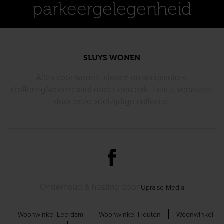
parkeergelegenheid
SLUYS WONEN
Alles voor wonen, slapen en accessoires,
stoffering/woontextiel
onder een dak. Laat u verrassen
door
onze veelzijdige collectie.
Onderhoud & hosting door
Upraise Media
Woonwinkel Leerdam
Woonwinkel Houten
Woonwinkel