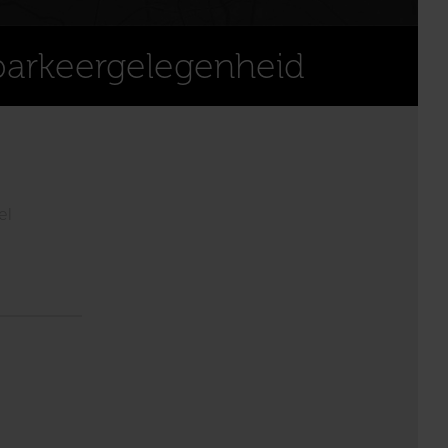
parkeergelegenheid
el