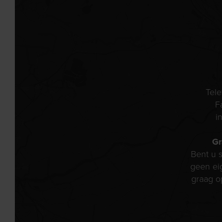
Tel
F
i
Gr
Bent u s
geen ei
graag o