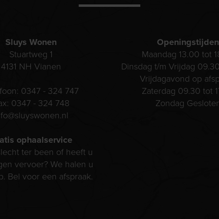
Sluys Wonen
Openingstijden
Stuartweg 1
Maandag 13.00 tot 1
4131 NH
Vianen
Dinsdag t/m Vrijdag 09.30
Vrijdagavond op afs
efoon:
0347 - 324 747
Zaterdag 09.30 tot 1
ax:
0347 - 324 748
Zondag Geslote
nfo@sluyswonen.nl
atis ophaalservice
lecht ter been of heeft u
gen vervoer? We halen u
p. Bel voor een afspraak.