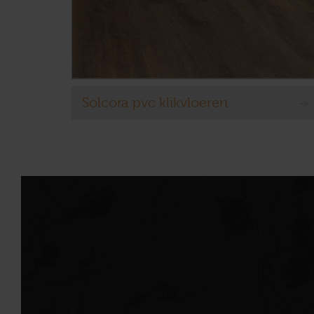
Solcora pvc klikvloeren