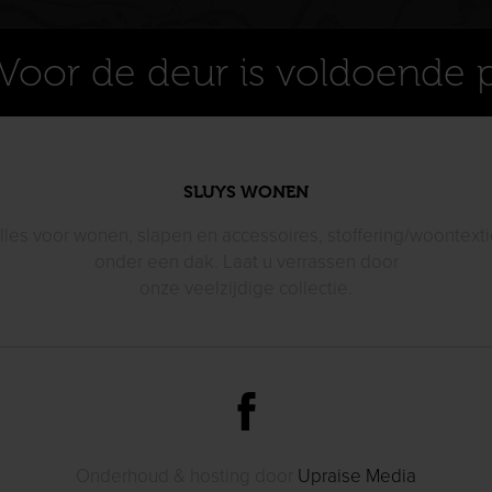
Voor de deur is voldoende 
SLUYS WONEN
lles voor wonen, slapen en accessoires, stoffering/woontexti
onder een dak. Laat u verrassen door
onze veelzijdige collectie.
Onderhoud & hosting door
Upraise Media