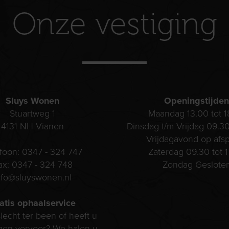
Onze vestiging
Sluys Wonen
Openingstijden
Stuartweg 1
Maandag 13.00 tot 1
4131 NH
Vianen
Dinsdag t/m Vrijdag 09.30
Vrijdagavond op afs
efoon:
0347 - 324 747
Zaterdag 09.30 tot 1
ax:
0347 - 324 748
Zondag Geslote
nfo@sluyswonen.nl
atis ophaalservice
lecht ter been of heeft u
gen vervoer? We halen u