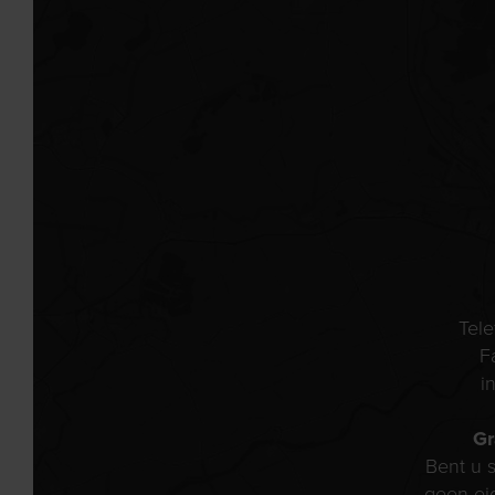
Tel
F
i
Gr
Bent u s
geen ei