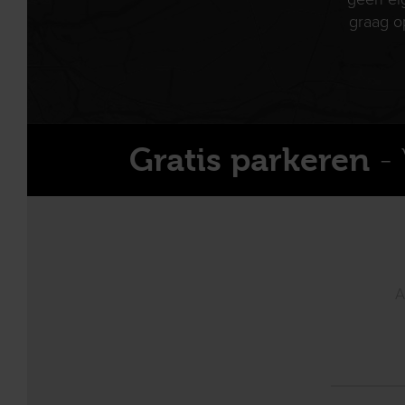
graag o
- 
Gratis parkeren
A