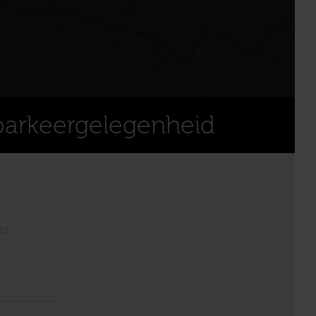
parkeergelegenheid
el