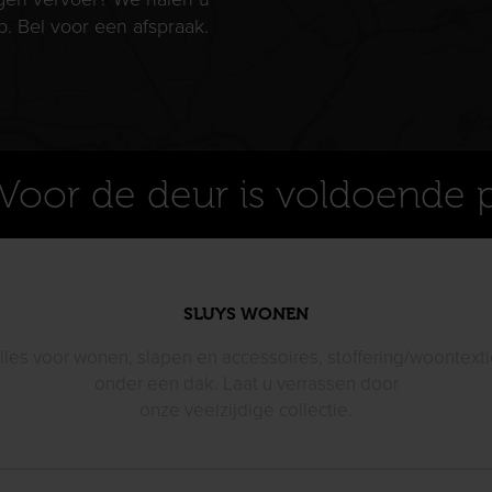
p. Bel voor een afspraak.
Voor de deur is voldoende 
SLUYS WONEN
lles voor wonen, slapen en accessoires, stoffering/woontexti
onder een dak. Laat u verrassen door
onze veelzijdige collectie.