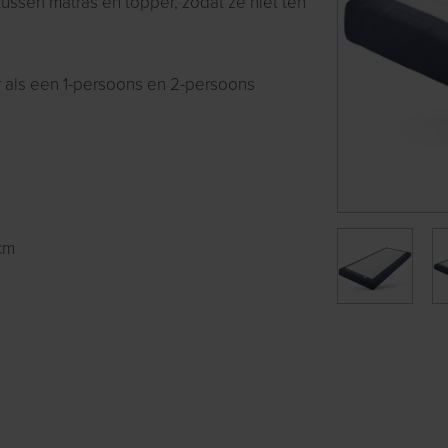
ssen matras en topper, zodat ze niet ten
r als een 1-persoons en 2-persoons
cm