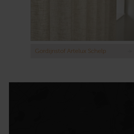
Gordijnstof Artelux Schelp