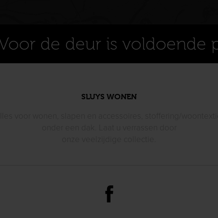
Voor de deur is voldoende 
SLUYS WONEN
lles voor wonen, slapen en accessoires, stoffering/woontexti
onder een dak. Laat u verrassen door
onze veelzijdige collectie.