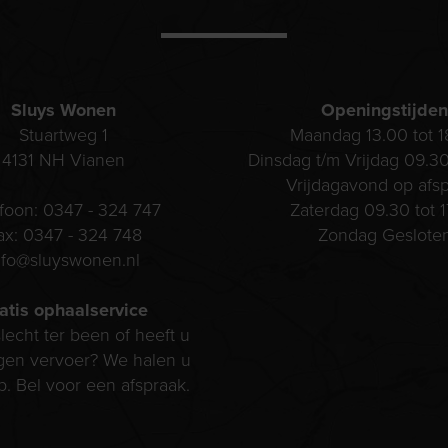
Sluys Wonen
Openingstijden
Stuartweg 1
Maandag 13.00 tot 1
4131 NH
Vianen
Dinsdag t/m Vrijdag 09.30
Vrijdagavond op afs
efoon:
0347 - 324 747
Zaterdag 09.30 tot 1
ax:
0347 - 324 748
Zondag Geslote
nfo@sluyswonen.nl
atis ophaalservice
lecht ter been of heeft u
gen vervoer? We halen u
p. Bel voor een afspraak.