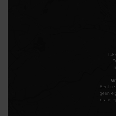
Tel
F
i
Gr
Bent u s
geen ei
graag o