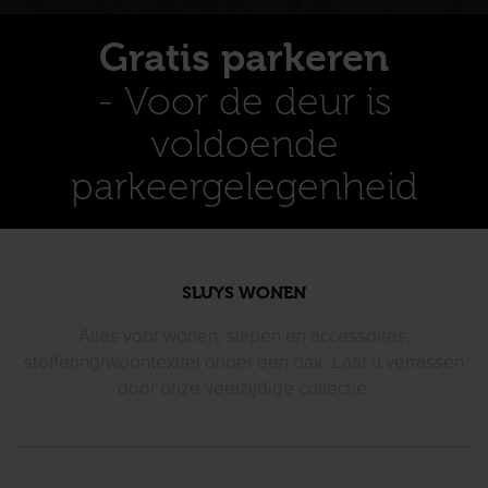
Gratis parkeren
- Voor de deur is
voldoende
parkeergelegenheid
SLUYS WONEN
Alles voor wonen, slapen en accessoires,
stoffering/woontextiel
onder een dak. Laat u verrassen
door
onze veelzijdige collectie.