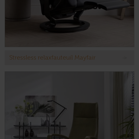
Stressless relaxfauteuil Mayfair