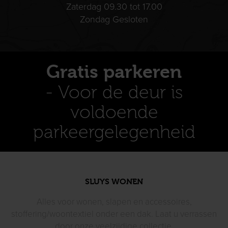
Zaterdag 09.30 tot 17.00
Zondag Gesloten
Gratis parkeren
- Voor de deur is
voldoende
parkeergelegenheid
SLUYS WONEN
Alles voor wonen, slapen en accessoires,
stoffering/woontextiel
onder een dak. Laat u verrassen
door
onze veelzijdige collectie.