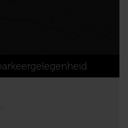
parkeergelegenheid
el