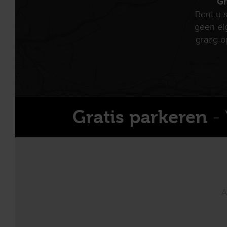
Gr
Bent u s
geen ei
graag o
- 
Gratis parkeren
A