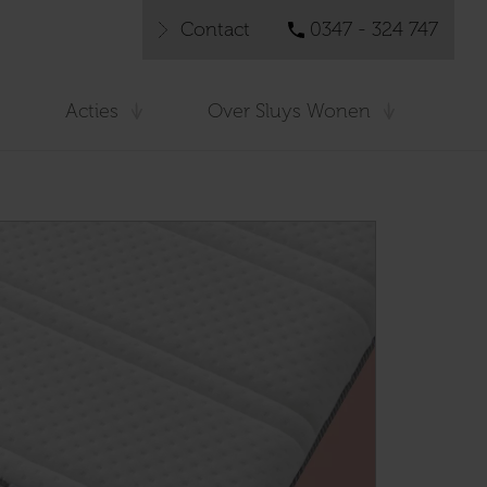
Contact
0347 - 324 747
Acties
Over Sluys Wonen