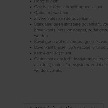
Hoogte: 7 cm
Ook beschikbaar in splittopper variant
Optioneel wasbaar
Zilveren bies aan de bovenkant.
Standaard geen afritsbare bovenkant, voo
bovenkant (1 persoonstopper) zodat dez
worden.
Bevat geen wol en hierdoor geschikt voo
Bovenkant breisel: 36% viscose, 64% pol
Kern 4 cm HR schuim
Onderkant extra luchtdoorlatend materiaa
aan de zijkanten, fixeersysteem zodat d
worden, vul-rits.