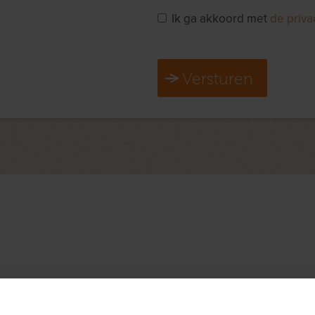
Ik ga akkoord met
de priva
Versturen