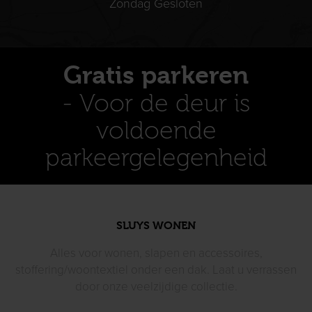
Zondag Gesloten
Gratis parkeren
- Voor de deur is
voldoende
parkeergelegenheid
SLUYS WONEN
Alles voor wonen, slapen en accessoires,
stoffering/woontextiel
onder een dak. Laat u verrassen
door
onze veelzijdige collectie.