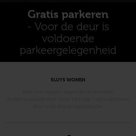
Gratis parkeren
- Voor de deur is
voldoende
parkeergelegenheid
SLUYS WONEN
Alles voor wonen, slapen en accessoires,
stoffering/woontextiel
onder een dak. Laat u verrassen
door
onze veelzijdige collectie.