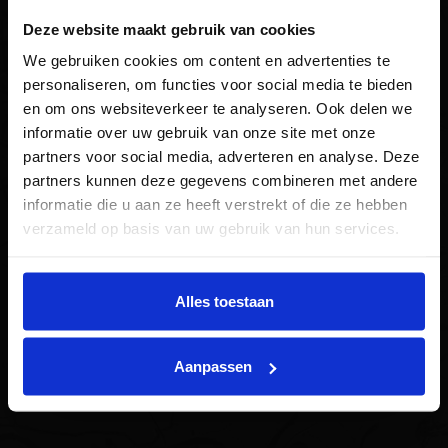
4131 NH
Vianen
Deze website maakt gebruik van cookies
Telefoon:
0347 - 324 747
We gebruiken cookies om content en advertenties te
personaliseren, om functies voor social media te bieden
Fax:
0347 - 324 748
en om ons websiteverkeer te analyseren. Ook delen we
info@sluyswonen.nl
informatie over uw gebruik van onze site met onze
partners voor social media, adverteren en analyse. Deze
Gratis ophaalservice
partners kunnen deze gegevens combineren met andere
Bent u slecht ter been of heeft u geen eigen
informatie die u aan ze heeft verstrekt of die ze hebben
vervoer? We halen u graag op. Bel voor een afspraak.
verzameld op basis van uw gebruik van hun services.
Openingstijden
Maandag 13.00 tot 18.00
Alles toestaan
Dinsdag t/m Vrijdag 09.30 tot 18.00
Vrijdagavond op afspraak
Zaterdag 09.30 tot 17.00
Aanpassen
Zondag Gesloten