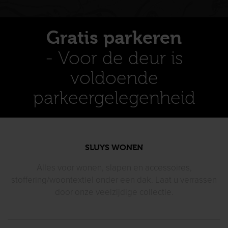
Gratis parkeren
- Voor de deur is
voldoende
parkeergelegenheid
SLUYS WONEN
Alles voor wonen, slapen en accessoires,
stoffering/woontextiel
onder een dak. Laat u verrassen
door
onze veelzijdige collectie.