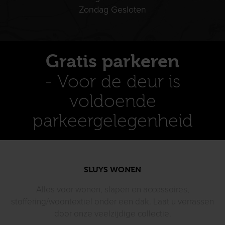
Zondag Gesloten
Gratis parkeren
- Voor de deur is
voldoende
parkeergelegenheid
SLUYS WONEN
Alles voor wonen, slapen en accessoires,
stoffering/woontextiel
onder een dak. Laat u verrassen
door
onze veelzijdige collectie.