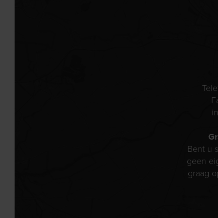
Tel
F
i
Gr
Bent u s
geen ei
graag o