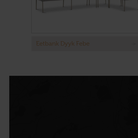
Eetbank Dyyk Febe