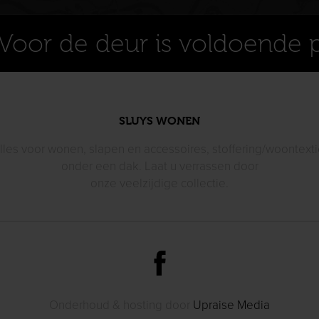
Voor de deur is voldoende 
SLUYS WONEN
lles voor wonen, slapen en accessoires, stoffering/woontexti
onder een dak. Laat u verrassen door
onze veelzijdige collectie.
Onderhoud & hosting door
Upraise Media