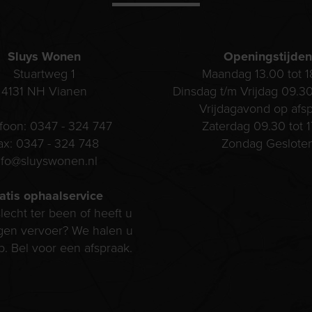
Sluys Wonen
Openingstijden
Stuartweg 1
Maandag 13.00 tot 1
4131 NH
Vianen
Dinsdag t/m Vrijdag 09.30
Vrijdagavond op afs
efoon:
0347 - 324 747
Zaterdag 09.30 tot 1
ax:
0347 - 324 748
Zondag Geslote
nfo@sluyswonen.nl
atis ophaalservice
lecht ter been of heeft u
gen vervoer? We halen u
p. Bel voor een afspraak.