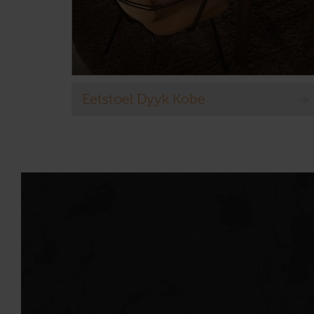
Eetstoel Dyyk Kobe