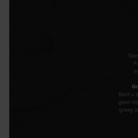
Tel
F
i
Gr
Bent u s
geen ei
graag o