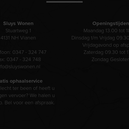
Sluys Wonen
Openingstijden
Stuartweg 1
Maandag 13.00 tot 1
4131 NH
Vianen
Dinsdag t/m Vrijdag 09.30
Vrijdagavond op afs
efoon:
0347 - 324 747
Zaterdag 09.30 tot 1
ax:
0347 - 324 748
Zondag Geslote
nfo@sluyswonen.nl
atis ophaalservice
lecht ter been of heeft u
gen vervoer? We halen u
p. Bel voor een afspraak.