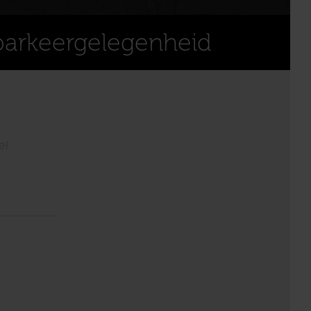
parkeergelegenheid
el