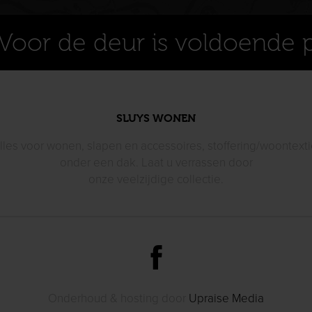
Voor de deur is voldoende 
SLUYS WONEN
lles voor wonen, slapen en accessoires, stoffering/woontexti
onder een dak. Laat u verrassen door
onze veelzijdige collectie.
Onderhoud & hosting door
Upraise Media