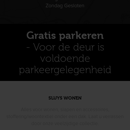
Zondag Gesloten
Gratis parkeren
- Voor de deur is
voldoende
parkeergelegenheid
SLUYS WONEN
Alles voor wonen, slapen en accessoires,
stoffering/woontextiel
onder een dak. Laat u verrassen
door
onze veelzijdige collectie.