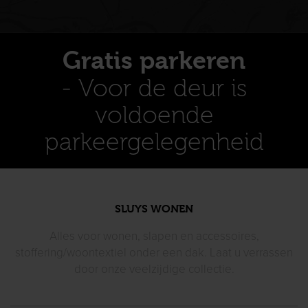
Gratis parkeren
- Voor de deur is
voldoende
parkeergelegenheid
SLUYS WONEN
Alles voor wonen, slapen en accessoires,
stoffering/woontextiel
onder een dak. Laat u verrassen
door
onze veelzijdige collectie.