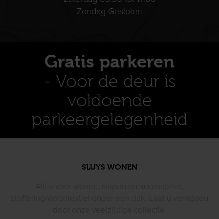
Zondag Gesloten
Gratis parkeren
- Voor de deur is
voldoende
parkeergelegenheid
SLUYS WONEN
Alles voor wonen, slapen en accessoires,
stoffering/woontextiel
onder een dak. Laat u verrassen
door
onze veelzijdige collectie.