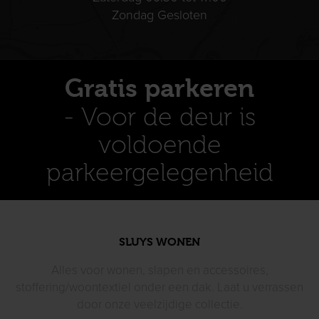
Zondag Gesloten
Gratis parkeren
- Voor de deur is
voldoende
parkeergelegenheid
SLUYS WONEN
Alles voor wonen, slapen en accessoires,
stoffering/woontextiel
onder een dak. Laat u verrassen
door
onze veelzijdige collectie.