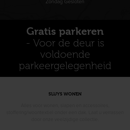
Zondag Gesloten
Gratis parkeren
- Voor de deur is
voldoende
parkeergelegenheid
SLUYS WONEN
Alles voor wonen, slapen en accessoires,
stoffering/woontextiel
onder een dak. Laat u verrassen
door
onze veelzijdige collectie.