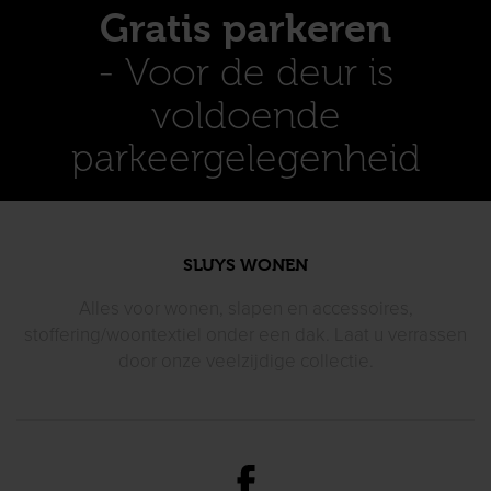
Gratis parkeren
- Voor de deur is
voldoende
parkeergelegenheid
SLUYS WONEN
Alles voor wonen, slapen en accessoires,
stoffering/woontextiel
onder een dak. Laat u verrassen
door
onze veelzijdige collectie.